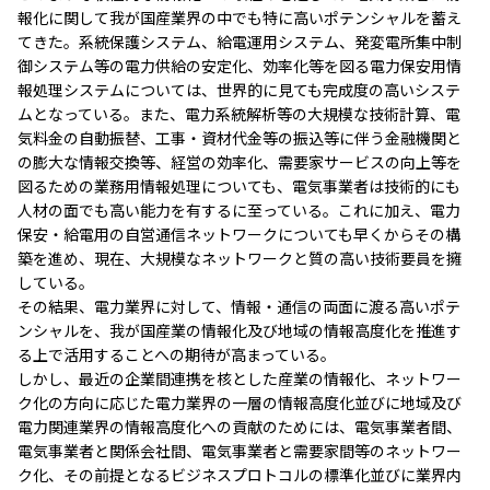
報化に関して我が国産業界の中でも特に高いポテンシャルを蓄え
てきた。系統保護システム、給電運用システム、発変電所集中制
御システム等の電力供給の安定化、効率化等を図る電力保安用情
報処理システムについては、世界的に見ても完成度の高いシステ
ムとなっている。また、電力系統解析等の大規模な技術計算、電
気料金の自動振替、工事・資材代金等の振込等に伴う金融機関と
の膨大な情報交換等、経営の効率化、需要家サービスの向上等を
図るための業務用情報処理についても、電気事業者は技術的にも
人材の面でも高い能力を有するに至っている。これに加え、電力
保安・給電用の自営通信ネットワークについても早くからその構
築を進め、現在、大規模なネットワークと質の高い技術要員を擁
している。
その結果、電力業界に対して、情報・通信の両面に渡る高いポテ
ンシャルを、我が国産業の情報化及び地域の情報高度化を推進す
る上で活用することへの期待が高まっている。
しかし、最近の企業間連携を核とした産業の情報化、ネットワー
ク化の方向に応じた電力業界の一層の情報高度化並びに地域及び
電力関連業界の情報高度化への貢献のためには、電気事業者間、
電気事業者と関係会社間、電気事業者と需要家間等のネットワー
ク化、その前提となるビジネスプロトコルの標準化並びに業界内