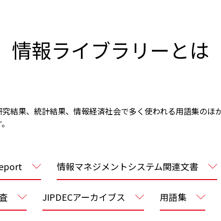
会員制度のご案内
JIPDECアーカイブス
インターンシップ情報
用語集
情報ライブラリーとは
新卒向け採用情報
書籍紹介
査研究結果、統計結果、情報経済社会で多く使われる用語集のほか
す。
eport
情報マネジメントシステム関連文書
査
JIPDECアーカイブス
用語集