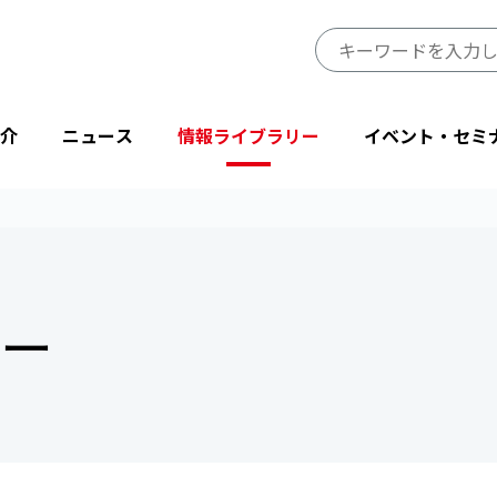
介
ニュース
情報ライブラリー
イベント・セミ
JIPDECのミッション・ビジョン
プレスリリース
JIPDECレポート
イベント
プライバシーマーク制度サイト
事業一覧
会長挨拶
ニューストピックス
IT-Report
登壇・出展
目的から探す
ー
省庁・他団体より
情報マネジメントシステム関連文書
後援・協賛
協会情報
テーマから探す
設立50周年記念
JIPDECメールマガジン
「企業IT利活用動向調査」結果
プライバシーマーク25周年特別企画
情報配信サービス
デジタル社会における消費者意識調査