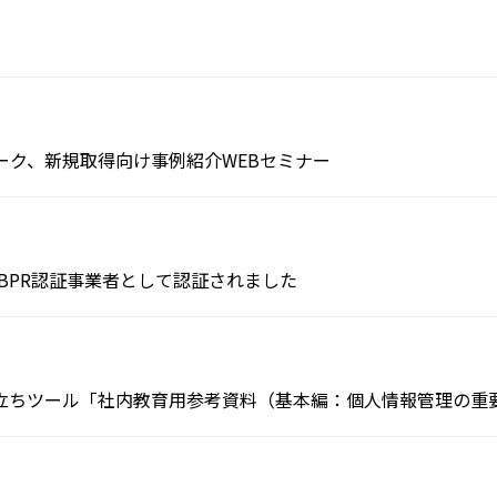
会員制度のご案内
JIPDECアーカイブス
インターンシップ情報
用語集
新卒向け採用情報
書籍紹介
マーク、新規取得向け事例紹介WEBセミナー
がCBPR認証事業者として認証されました
立ちツール「社内教育用参考資料（基本編：個人情報管理の重