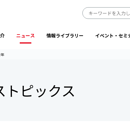
介
ニュース
情報ライブラリー
イベント・セミ
2年
JIPDECのミッション・ビジョン
プレスリリース
JIPDECレポート
イベント
プライバシーマーク制度サイト
事業一覧
会長挨拶
ニューストピックス
IT-Report
登壇・出展
目的から探す
ーストピックス
省庁・他団体より
情報マネジメントシステム関連文書
後援・協賛
協会情報
テーマから探す
設立50周年記念
JIPDECメールマガジン
「企業IT利活用動向調査」結果
プライバシーマーク25周年特別企画
情報配信サービス
デジタル社会における消費者意識調査