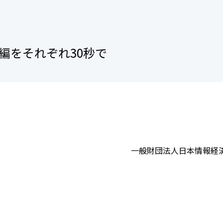
会員制度のご案内
JIPDECアーカイブス
インターンシップ情報
用語集
編をそれぞれ30秒で
新卒向け採用情報
書籍紹介
一般財団法人日本情報経済社