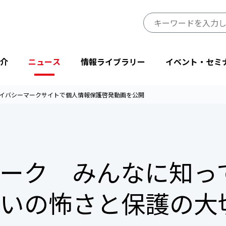
介
ニュース
情報ライブラリー
イベント・セミ
イバシーマークサイトで個人情報保護啓発動画を公開
JIPDECのミッション・ビジョン
プレスリリース
JIPDECレポート
イベント
プライバシーマーク制度サイト
事業一覧
会長挨拶
ニューストピックス
IT-Report
登壇・出展
目的から探す
ーク みんなに知っ
省庁・他団体より
情報マネジメントシステム関連文書
後援・協賛
協会情報
テーマから探す
設立50周年記念
JIPDECメールマガジン
「企業IT利活用動向調査」結果
いの怖さと保護の大
プライバシーマーク25周年特別企画
情報配信サービス
デジタル社会における消費者意識調査