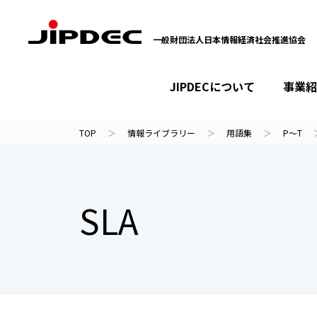
一般財団法人日本情報経済社会推進協会
JIPDECについて
事業紹
イベント・セミナー
プライバシーマーク
情報ライブラリー
JIPDECについて
事業紹介
ニュース
TOP
情報ライブラリー
用語集
P～T
SLA