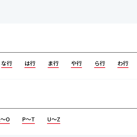
な行
は行
ま行
や行
ら行
わ行
K～O
P～T
U～Z