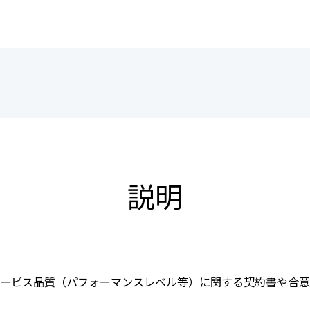
会員制度のご案内
JIPDECアーカイブス
インターンシップ情報
用語集
新卒向け採用情報
書籍紹介
説明
サービス品質（パフォーマンスレベル等）に関する契約書や合