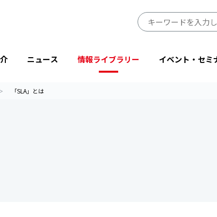
介
ニュース
情報ライブラリー
イベント・セミ
「SLA」とは
JIPDECのミッション・ビジョン
プレスリリース
JIPDECレポート
イベント
プライバシーマーク制度サイト
事業一覧
会長挨拶
ニューストピックス
IT-Report
登壇・出展
目的から探す
省庁・他団体より
情報マネジメントシステム関連文書
後援・協賛
協会情報
テーマから探す
設立50周年記念
JIPDECメールマガジン
「企業IT利活用動向調査」結果
プライバシーマーク25周年特別企画
情報配信サービス
デジタル社会における消費者意識調査