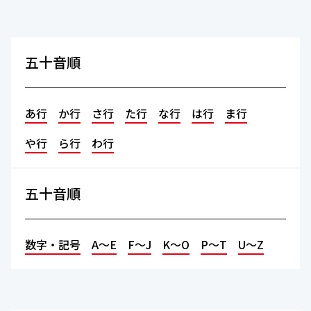
五十音順
あ行
か行
さ行
た行
な行
は行
ま行
や行
ら行
わ行
五十音順
数字・記号
A～E
F～J
K～O
P～T
U～Z