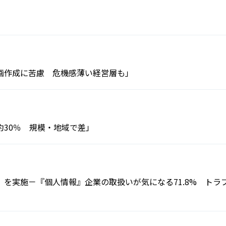
会員制度のご案内
JIPDECアーカイブス
インターンシップ情報
用語集
新卒向け採用情報
書籍紹介
画作成に苦慮 危機感薄い経営層も」
約30％ 規模・地域で差」
を実施－『個人情報』企業の取扱いが気になる71.8% トラ