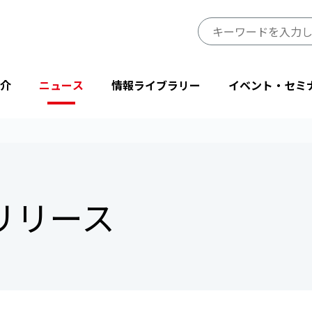
介
ニュース
情報ライブラリー
イベント・セミ
JIPDECのミッション・ビジョン
プレスリリース
JIPDECレポート
イベント
プライバシーマーク制度サイト
事業一覧
会長挨拶
ニューストピックス
IT-Report
登壇・出展
目的から探す
スリリース
省庁・他団体より
情報マネジメントシステム関連文書
後援・協賛
協会情報
テーマから探す
設立50周年記念
JIPDECメールマガジン
「企業IT利活用動向調査」結果
プライバシーマーク25周年特別企画
情報配信サービス
デジタル社会における消費者意識調査