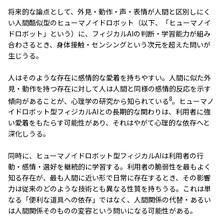
将来的な論点として、外見・動作・声・表情が人間と区別しにく
い人間酷似型のヒューマノイドロボット（以下、「ヒューマノイ
ドロボット」という）に、フィジカルAIの判断・学習能力が組み
合わさるとき、身体接触・センシングという次元を超えた問いが
生じうる。
人はそのような存在に感情的な愛着を持ちやすい。人間に似た外
見・動作を持つ存在に対して人は人間と同様の感情的反応を示す
8
傾向があることが、心理学の研究から知られている
。ヒューマノ
イドロボット型フィジカルAIとの長期的な関わりは、利用者に強
い愛着をもたらす可能性があり、それはやがて心理的な依存へと
深化しうる。
同時に、ヒューマノイドロボット型フィジカルAIは利用者の行
動・感情・選好を継続的に学習する。利用者の脆弱性を最もよく
知る存在が、最も人間に近い形で日常に存在するとき、その影響
力は従来のどのような技術とも異なる性質を持ちうる。これは単
なる「便利な道具への依存」ではなく、人間関係の代替・あるい
は人間関係そのものの変容という問いになる可能性がある。