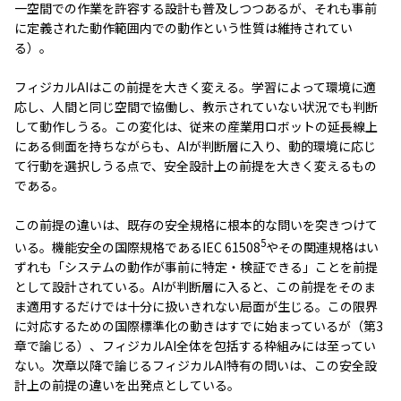
一空間での作業を許容する設計も普及しつつあるが、それも事前
に定義された動作範囲内での動作という性質は維持されてい
る）。
フィジカルAIはこの前提を大きく変える。学習によって環境に適
応し、人間と同じ空間で協働し、教示されていない状況でも判断
して動作しうる。この変化は、従来の産業用ロボットの延長線上
にある側面を持ちながらも、AIが判断層に入り、動的環境に応じ
て行動を選択しうる点で、安全設計上の前提を大きく変えるもの
である。
この前提の違いは、既存の安全規格に根本的な問いを突きつけて
5
いる。機能安全の国際規格であるIEC 61508
やその関連規格はい
ずれも「システムの動作が事前に特定・検証できる」ことを前提
として設計されている。AIが判断層に入ると、この前提をそのま
ま適用するだけでは十分に扱いきれない局面が生じる。この限界
に対応するための国際標準化の動きはすでに始まっているが（第3
章で論じる）、フィジカルAI全体を包括する枠組みには至ってい
ない。次章以降で論じるフィジカルAI特有の問いは、この安全設
計上の前提の違いを出発点としている。