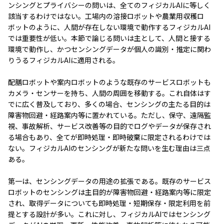
ンシングとプライバシーの問いは、全てのフィジカルAIに等しく
該当するわけではない。工場内の溶接ロボットや農業用収穫ロ
ボットのように、人間が存在しない環境で動作するフィジカルAI
では重要性が低い。本節で論じる問いは主として、人間と接する
環境で動作し、かつセンシングデータが個人の識別・推定に関わ
りうるフィジカルAIに適用される。
配膳ロボットや案内ロボットのような既存のサービスロボットも
カメラ・センサーを持ち、人間の周囲を移動する。これ自体はす
でに広く普及しており、多くの場合、センシングの主たる目的は
障害物回避・経路案内等に置かれている。ただし、保守、遠隔監
視、事故解析、サービス改善等の目的でログやデータが保存され
る場合もあり、全てが即時処理・即時破棄に限定されるわけでは
ない。フィジカルAIのセンシングが新たな問いを生む理由は三点
ある。
第一は、センシングデータの用途の拡張である。既存のサービス
ロボットのセンシングは主目的が障害物回避・経路案内等に限定
され、取得データについても即時処理・短期保存・限定利用を前
提とする設計が多い。これに対し、フィジカルAIではセンシング