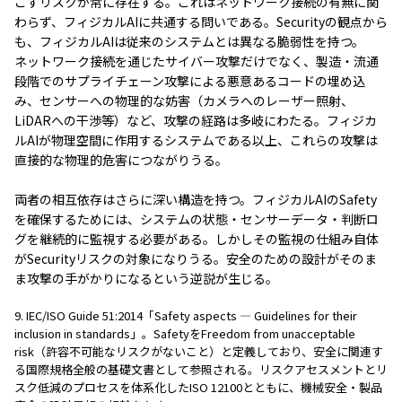
こすリスクが常に存在する。これはネットワーク接続の有無に関
わらず、フィジカルAIに共通する問いである。Securityの観点から
も、フィジカルAIは従来のシステムとは異なる脆弱性を持つ。
ネットワーク接続を通じたサイバー攻撃だけでなく、製造・流通
段階でのサプライチェーン攻撃による悪意あるコードの埋め込
み、センサーへの物理的な妨害（カメラへのレーザー照射、
LiDARへの干渉等）など、攻撃の経路は多岐にわたる。フィジカ
ルAIが物理空間に作用するシステムである以上、これらの攻撃は
直接的な物理的危害につながりうる。
両者の相互依存はさらに深い構造を持つ。フィジカルAIのSafety
を確保するためには、システムの状態・センサーデータ・判断ロ
グを継続的に監視する必要がある。しかしその監視の仕組み自体
がSecurityリスクの対象になりうる。安全のための設計がそのま
ま攻撃の手がかりになるという逆説が生じる。
9. IEC/ISO Guide 51:2014「Safety aspects — Guidelines for their
inclusion in standards」。SafetyをFreedom from unacceptable
risk（許容不可能なリスクがないこと）と定義しており、安全に関連す
る国際規格全般の基礎文書として参照される。リスクアセスメントとリ
スク低減のプロセスを体系化したISO 12100とともに、機械安全・製品