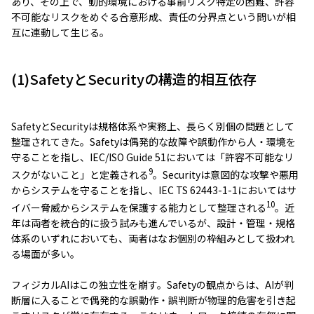
あり、その上で、動的環境における事前リスク特定の困難、許容
不可能なリスクをめぐる合意形成、責任の分界点という問いが相
互に連動して生じる。
(1)SafetyとSecurityの構造的相互依存
SafetyとSecurityは規格体系や実務上、長らく別個の問題として
整理されてきた。Safetyは偶発的な故障や誤動作から人・環境を
守ることを指し、IEC/ISO Guide 51においては「許容不可能なリ
9
スクがないこと」と定義される
。Securityは意図的な攻撃や悪用
からシステムを守ることを指し、IEC TS 62443-1-1においてはサ
10
イバー脅威からシステムを保護する能力として整理される
。近
年は両者を統合的に扱う試みも進んでいるが、設計・管理・規格
体系のいずれにおいても、両者はなお個別の枠組みとして扱われ
る場面が多い。
フィジカルAIはこの独立性を崩す。Safetyの観点からは、AIが判
断層に入ることで偶発的な誤動作・誤判断が物理的危害を引き起