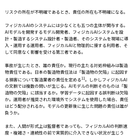
リスクの所在が不明確であるとき、責任の所在も不明確になる。
フィジカルAIのシステムには少なくとも五つの主体が関与する。
AIモデルを開発するモデル開発者、フィジカルAIシステムを設
計・製造するシステム設計者・製造者、そのシステムを現場に導
入・運用する運用者、フィジカルAIと物理的に接する利用者、そ
して同意なく影響を受ける第三者である。
事故が生じたとき、誰の責任か。現行の主たる対処枠組みは製造
物責任である。日本の製造物責任法は「製造物の欠陥」に起因す
11
る損害について製造業者の責任を定める
。しかしフィジカルAI
の文脈では複数の問いが生じる。AIモデルの判断そのものは「製
造物の欠陥」に該当するか。学習データに起因する誤判断は欠陥
か。運用者が推奨された環境外でシステムを使用した場合、責任
はどう配分されるか。モデルの更新後に生じた問題の責任は誰が
負うか。
また、人間が形式上は監督者であっても、フィジカルAIの判断速
度・複雑さ・連続性の前で実質的に介入できない状況が生じう