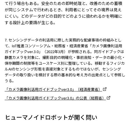
て行う場合もある。安全のための即時処理と、改善のための蓄積
が同じシステムで行われるとき、利用者にとってその境界は見え
にくい。どのデータがどの目的でどのように扱われるかを明確に
する設計上の要請が生じる。
7. センシングデータの利活用に際した実務的な配慮事項の枠組みとし
て、IoT推進コンソーシアム・総務省・経済産業省「カメラ画像利活用
ガイドブックver.3.0」（2022年3月）が参照される。同ガイドブックは
静置カメラを対象に、撮影目的の明確化・事前告知・データの最小化・
保存期間の制限等をユースケース別に整理している。移動するフィジカ
ルAIのセンシング形態を直接対象とするものではないが、センシング
データの取り扱いを検討する際の基本的な考え方の出発点として参照し
うる。
「カメラ画像利活用ガイドブックver3.0」（経済産業省）
「カメラ画像利活用ガイドブックver3.0」の公表（総務省）
ヒューマノイドロボットが開く問い