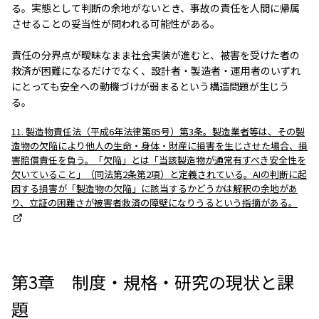
る。実態として判断の余地がないとき、事故の責任を人間に帰属
させることの妥当性が問われる可能性がある。
責任の分界点が曖昧なまま社会実装が進むと、被害を受けた者の
救済が困難になるだけでなく、設計者・製造者・運用者のいずれ
にとっても安全への動機づけが弱まるという構造問題が生じう
る。
11. 製造物責任法（平成6年法律第85号）第3条。製造業者等は、その製
造物の欠陥により他人の生命・身体・財産に損害を生じさせた場合、損
害賠償責任を負う。「欠陥」とは「当該製造物が通常有すべき安全性を
欠いていること」（同法第2条第2項）と定義されている。AIの判断に起
因する損害が「製造物の欠陥」に該当するかどうかは解釈の余地があ
り、立証の困難さが被害者救済の障壁になりうるという指摘がある。
第3章 制度・規格・研究の現状と課
題