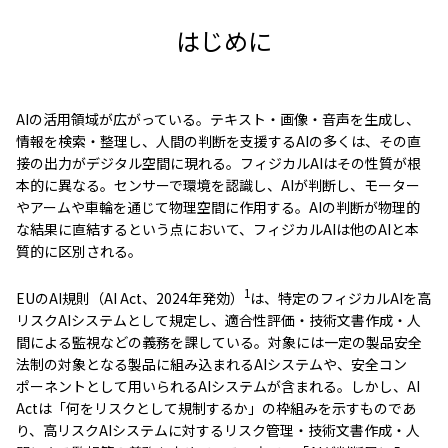
はじめに
AIの活用領域が広がっている。テキスト・画像・音声を生成し、
情報を検索・整理し、人間の判断を支援するAIの多くは、その直
接の出力がデジタル空間に現れる。フィジカルAIはその性質が根
本的に異なる。センサーで環境を認識し、AIが判断し、モーター
やアームや車輪を通じて物理空間に作用する。AIの判断が物理的
な結果に直結するという点において、フィジカルAIは他のAIと本
質的に区別される。
1
EUのAI規則（AI Act、2024年発効）
は、特定のフィジカルAIを高
リスクAIシステムとして規定し、適合性評価・技術文書作成・人
間による監視などの義務を課している。対象には一定の製品安全
法制の対象となる製品に組み込まれるAIシステムや、安全コン
ポーネントとして用いられるAIシステムが含まれる。しかし、AI
Actは「何をリスクとして規制するか」の枠組みを示すものであ
り、高リスクAIシステムに対するリスク管理・技術文書作成・人