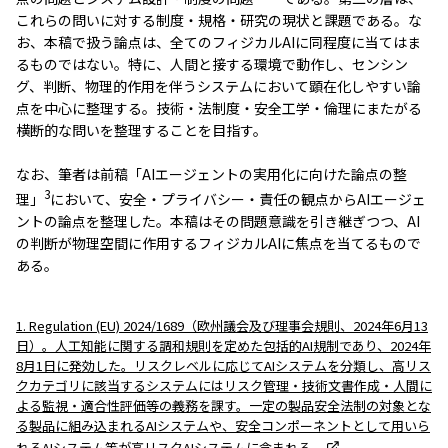
これらの問いに対する制度・規格・研究の現状と課題である。な
お、本稿で扱う論点は、全てのフィジカルAIに同程度に当てはま
るものではない。特に、人間と接する環境で動作し、センシン
グ、判断、物理的作用を伴うシステムにおいて顕在化しやすい論
点を中心に整理する。技術・法制度・安全工学・倫理にまたがる
横断的な問いを整理することを目指す。
なお、筆者は前稿「AIエージェントの実用化に向けた論点の整
3
理」
において、安全・プライバシー・責任の観点からAIエージェ
ントの論点を整理した。本稿はその問題意識を引き継ぎつつ、AI
の判断が物理空間に作用するフィジカルAIに焦点を当てるもので
ある。
1. Regulation (EU) 2024/1689（欧州議会及び理事会規則、2024年6月13
日）。人工知能に関する調和規則を定めた包括的AI規制であり、2024年
8月1日に発効した。リスクレベルに応じてAIシステムを分類し、高リス
クカテゴリに該当するシステムにはリスク管理・技術文書作成・人間に
よる監視・適合性評価等の義務を課す。一定の製品安全法制の対象とな
る製品に組み込まれるAIシステムや、安全コンポーネントとして用いら
れるAIシステム等が高リスクAIシステムに含まれる。