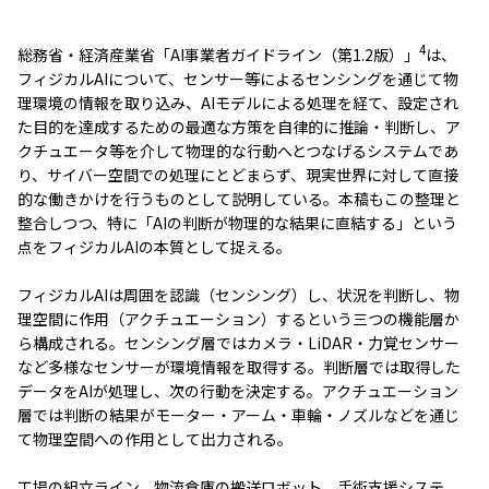
4
総務省・経済産業省「AI事業者ガイドライン（第1.2版）」
は、
フィジカルAIについて、センサー等によるセンシングを通じて物
理環境の情報を取り込み、AIモデルによる処理を経て、設定され
た目的を達成するための最適な方策を自律的に推論・判断し、ア
クチュエータ等を介して物理的な行動へとつなげるシステムであ
り、サイバー空間での処理にとどまらず、現実世界に対して直接
的な働きかけを行うものとして説明している。本稿もこの整理と
整合しつつ、特に「AIの判断が物理的な結果に直結する」という
点をフィジカルAIの本質として捉える。
フィジカルAIは周囲を認識（センシング）し、状況を判断し、物
理空間に作用（アクチュエーション）するという三つの機能層か
ら構成される。センシング層ではカメラ・LiDAR・力覚センサー
など多様なセンサーが環境情報を取得する。判断層では取得した
データをAIが処理し、次の行動を決定する。アクチュエーション
層では判断の結果がモーター・アーム・車輪・ノズルなどを通じ
て物理空間への作用として出力される。
工場の組立ライン、物流倉庫の搬送ロボット、手術支援システ