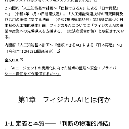
2. 内閣府「人工知能基本計画～『信頼できるAI』による『日本再起』
～」（令和7年12月23日閣議決定）。「人工知能関連技術の研究開発及
び活用の推進に関する法律」（令和7年法律第53号）第18条に基づく日
本初の人工知能基本計画。フィジカルAIについては「フィジカルAIの事
業や産業への先導導入を支援する」（経済産業省所管）と明記されてい
る。
内閣府「人工知能基本計画～『信頼できるAI』による『日本再起』～」
（令和7年12月23日閣議決定）
全文PDF
3. 「AIエージェントの実用化に向けた論点の整理〜安全・プライバ
シー・責任をどう確保するか〜」
第1章 フィジカルAIとは何か
1-1. 定義と本質——「判断の物理的帰結」