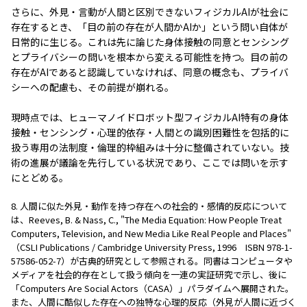
さらに、外見・言動が人間と区別できないフィジカルAIが社会に
存在するとき、「目の前の存在が人間かAIか」という問い自体が
日常的に生じる。これは先に論じた身体接触の同意とセンシング
とプライバシーの問いを根本から変える可能性を持つ。目の前の
存在がAIであると認識していなければ、同意の概念も、プライバ
シーへの配慮も、その前提が崩れる。
現時点では、ヒューマノイドロボット型フィジカルAI特有の身体
接触・センシング・心理的依存・人間との識別困難性を包括的に
扱う専用の法制度・倫理的枠組みは十分に整備されていない。技
術の進展が議論を先行している状況であり、ここでは問いを示す
にとどめる。
8. 人間に似た外見・動作を持つ存在への社会的・感情的反応について
は、Reeves, B. & Nass, C., "The Media Equation: How People Treat
Computers, Television, and New Media Like Real People and Places"
（CSLI Publications / Cambridge University Press, 1996 ISBN 978-1-
57586-052-7）が古典的研究として参照される。同書はコンピュータや
メディアを社会的存在として扱う傾向を一連の実証研究で示し、後に
「Computers Are Social Actors（CASA）」パラダイムへ展開された。
また、人間に酷似した存在への独特な心理的反応（外見が人間に近づく