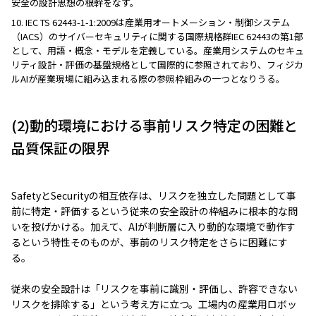
安全の設計思想の根幹をなす。
10. IEC TS 62443-1-1:2009は産業用オートメーション・制御システム
（IACS）のサイバーセキュリティに関する国際規格群IEC 62443の第1部
として、用語・概念・モデルを定義している。産業用システムのセキュ
リティ設計・評価の基盤規格として国際的に参照されており、フィジカ
ルAIが産業現場に組み込まれる際の参照枠組みの一つとなりうる。
(2)動的環境における事前リスク特定の困難と
品質保証の限界
SafetyとSecurityの相互依存は、リスクを独立した問題として事
前に特定・評価するという従来の安全設計の枠組みに根本的な問
いを投げかける。加えて、AIが判断層に入り動的な環境で動作す
るという特性そのものが、事前のリスク特定をさらに困難にす
る。
従来の安全設計は「リスクを事前に識別・評価し、許容できない
リスクを排除する」という考え方に立つ。工場内の産業用ロボッ