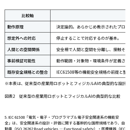
比較軸
動作原理
決定論的。あらかじめ教示されたプログ
想定外への対応
停止することで対応するのが基本。
人間との空間関係
安全柵で人間と空間を分離し、接触その
事前検証可能性
動作範囲・対象物・環境条件が定義され
既存安全規格との整合
IEC61508等の機能安全規格の前提
※本表は、従来型の産業用ロボットとフィジカルAIの典型的な設計
図表2 従来型の産業用ロボットとフィジカルAIの典型的な比較
5. IEC 61508「電気・電子・プログラマブル電子安全関連系の機能安
全」は、安全関連系の設計・評価に関する基幹的な国際規格であり、自
動車（ISO 26262 Road vehicles — Functional safety）・医療機器（IEC