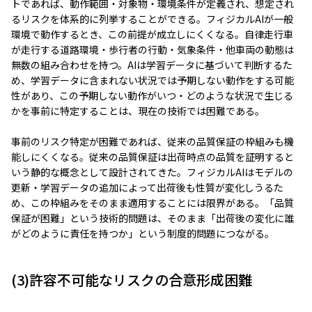
トであれば、動作範囲・対象物・環境条件が定義され、想定され
るリスクを体系的に列挙することができる。フィジカルAIが一般
環境で動作するとき、この前提が成立しにくくなる。自律走行車
が走行する道路環境・歩行者の行動・気象条件・他車両の動態は
無数の組み合わせを持つ。AIは学習データに基づいて判断するた
め、学習データに含まれない状況では予期しない動作をする可能
性があり、この予期しない動作がいつ・どのような状況で生じる
かを事前に特定することは、現在の技術では困難である。
事前のリスク特定が困難であれば、従来の品質保証の枠組みも機
能しにくくなる。従来の品質保証は出荷時点の品質を証明すると
いう静的な概念として設計されてきた。フィジカルAIはモデルの
更新・学習データの追加によって出荷後も性質が変化しうるた
め、この枠組みをそのまま適用することには限界がある。「品質
保証が困難」という技術的問題は、そのまま「出荷後の変化に誰
がどのように責任を持つか」という制度的問題につながる。
(3)許容不可能なリスクの合意形成困難