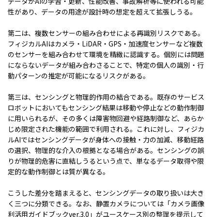
データがAIの学習・更新、性能改善、事故解析等に使われる可能
性があり、データの用途が設計時の想定を超えて拡張しうる。
第二は、複数センサーの組み合わせによる再識別リスクである。
フィジカルAIはカメラ・LiDAR・GPS・加速度センサーなど複数
のセンサーを組み合わせて環境を精緻に認識する。個別には問題
にならないデータが組み合わさることで、特定の個人の識別・行
動パターンの推定が可能になるリスクがある。
第三は、センシングと物理的作用の結合である。既存のサービス
ロボットにおいてもセンシング結果は移動や停止などの動作制御
に用いられるが、その多くは障害物回避や経路制御など、あらか
じめ限定された機能の範囲で利用される。これに対し、フィジカ
ルAIではセンシングデータが身体への接触・力の加減、移動経路
の選択、物理的な介入の根拠となる場合がある。センシングの誤
りが物理的危害に直結しうるという点で、単なるデータ取得や限
定的な動作制御とは質が異なる。
こうした差分を踏まえると、センシングデータの取り扱いは大き
く三つに分類できる。なお、静置カメラについては「カメラ画像
利活用ガイドブックver.3.0」がユースケース別の整理を提示して