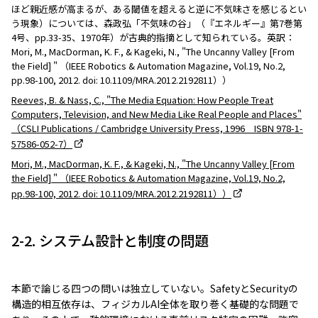
ほど親近感が高まるが、ある閾値を超えると逆に不気味さを感じるとい
う現象）については、森政弘「不気味の谷」（『エネルギー』第7巻第
4号、pp.33-35、1970年）が古典的指摘として知られている。英訳：
Mori, M., MacDorman, K. F., & Kageki, N., "The Uncanny Valley [From
the Field] " （IEEE Robotics & Automation Magazine, Vol.19, No.2,
pp.98-100, 2012. doi: 10.1109/MRA.2012.2192811））
Reeves, B. & Nass, C., "The Media Equation: How People Treat
Computers, Television, and New Media Like Real People and Places"
（CSLI Publications / Cambridge University Press, 1996 ISBN 978-1-
57586-052-7）
Mori, M., MacDorman, K. F., & Kageki, N., "The Uncanny Valley [From
the Field] " （IEEE Robotics & Automation Magazine, Vol.19, No.2,
pp.98-100, 2012. doi: 10.1109/MRA.2012.2192811））
2-2. システム設計と制度の問題
本節で論じる四つの問いは独立していない。SafetyとSecurityの
構造的相互依存は、フィジカルAI全体を取り巻く基礎的な問題で