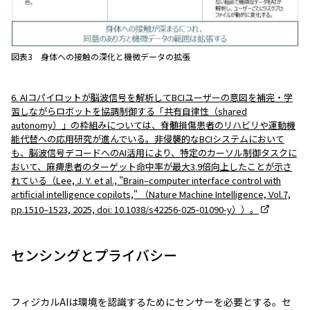
図表3 身体への接触の深化と機微データの拡張
6. AIコパイロットが脳波信号を解析してBCIユーザーの意図を補完・学
習しながらロボットを協調制御する「共有自律性（shared
autonomy）」の枠組みについては、脊髄損傷患者のリハビリや運動機
能代替への応用研究が進んでいる。非侵襲的なBCIシステムにおいて
も、脳波信号デコードへのAI活用により、特定のカーソル制御タスクに
おいて、麻痺患者のターゲット命中率が最大3.9倍向上したことが示さ
れている（Lee, J. Y. et al., "Brain–computer interface control with
artificial intelligence copilots," （Nature Machine Intelligence, Vol.7,
pp.1510–1523, 2025, doi: 10.1038/s42256-025-01090-y））。
センシングとプライバシー
フィジカルAIは環境を認識するためにセンサーを必要とする。セ