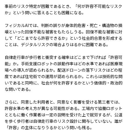
事前のリスク特定が困難であるとき、「何が許容不可能なリスク
か」という問いに答えることも困難になる。
フィジカルAIでは、判断の誤りが身体的危害・死亡・構造物の損
壊といった回復不能な被害をもたらしうる。回復不能な被害に対
して「どこまでなら許容できるか」という社会的合意を形成する
ことは、デジタルリスクの場合よりはるかに困難である。
自律走行車が歩行者と衝突する確率はどこまで下げれば「許容可
能」か。手術支援ロボットの誤動作率はどの水準であれば医療現
場への導入が認められるか。配送ドローンの落下リスクはどの程
度であれば住宅街での運用が認められるか。これらは技術的な問
いであると同時に、社会が何を許容するかという価値的・政治的
な問いである。
さらに、同意した利用者と、同意なく影響を受ける第三者では、
許容水準の考え方が異なる可能性がある。工場内で協働ロボット
とともに働く作業者は一定の説明を受けた上で就労するが、公道
を歩く歩行者は自律走行車のリスク設計に関与していない。誰が
「許容」の主体になりうるかという問いも残る。