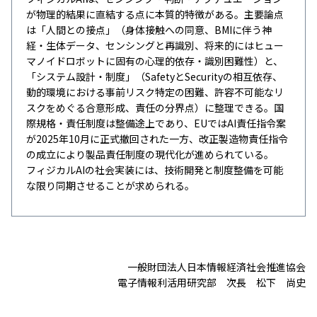
が物理的結果に直結する点に本質的特徴がある。主要論点
は「人間との接点」（身体接触への同意、BMIに伴う神
経・生体データ、センシングと再識別、将来的にはヒュー
マノイドロボットに固有の心理的依存・識別困難性）と、
「システム設計・制度」（SafetyとSecurityの相互依存、
動的環境における事前リスク特定の困難、許容不可能なリ
スクをめぐる合意形成、責任の分界点）に整理できる。国
際規格・責任制度は整備途上であり、EUではAI責任指令案
が2025年10月に正式撤回された一方、改正製造物責任指令
の成立により製品責任制度の現代化が進められている。
フィジカルAIの社会実装には、技術開発と制度整備を可能
な限り同期させることが求められる。
一般財団法人日本情報経済社会推進協会
電子情報利活用研究部 次長 松下 尚史