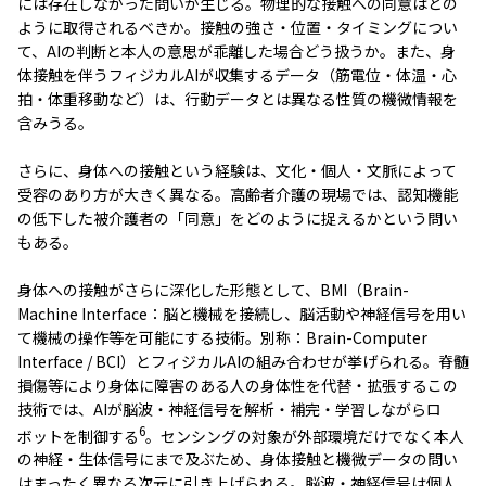
には存在しなかった問いが生じる。物理的な接触への同意はどの
ように取得されるべきか。接触の強さ・位置・タイミングについ
て、AIの判断と本人の意思が乖離した場合どう扱うか。また、身
体接触を伴うフィジカルAIが収集するデータ（筋電位・体温・心
拍・体重移動など）は、行動データとは異なる性質の機微情報を
含みうる。
さらに、身体への接触という経験は、文化・個人・文脈によって
受容のあり方が大きく異なる。高齢者介護の現場では、認知機能
の低下した被介護者の「同意」をどのように捉えるかという問い
もある。
身体への接触がさらに深化した形態として、BMI（Brain-
Machine Interface：脳と機械を接続し、脳活動や神経信号を用い
て機械の操作等を可能にする技術。別称：Brain-Computer
Interface / BCI）とフィジカルAIの組み合わせが挙げられる。脊髄
損傷等により身体に障害のある人の身体性を代替・拡張するこの
技術では、AIが脳波・神経信号を解析・補完・学習しながらロ
6
ボットを制御する
。センシングの対象が外部環境だけでなく本人
の神経・生体信号にまで及ぶため、身体接触と機微データの問い
はまったく異なる次元に引き上げられる。脳波・神経信号は個人