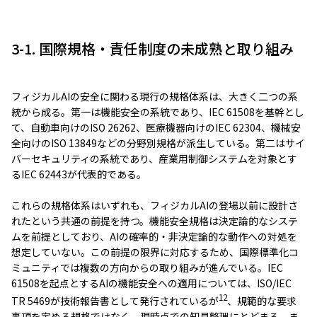
3-1. 国際規格・責任制度の未成熟と取り組み
フィジカルAIの安全に関わる現行の規格体系は、大きく二つの系
統から成る。第一は機能安全の系統であり、IEC 61508を基幹とし
て、自動車向けのISO 26262、医療機器向けのIEC 62304、機械安
全向けのISO 13849などの分野別規格が派生している。第二はサイ
バーセキュリティの系統であり、産業用制御システムを対象とす
るIEC 62443が代表的である。
これらの規格体系はいずれも、フィジカルAIの登場以前に設計さ
れたという共通の前提を持つ。機能安全規格は決定論的なシステ
ムを前提としており、AIの確率的・非決定論的な動作への対処を
想定していない。この前提の限界に対応するため、国際標準化コ
ミュニティでは複数の方向からの取り組みが進んでいる。IEC
61508を起点とするAIの機能安全への適用については、ISO/IEC
12
TR 5469が技術報告書として発行されているが
、規範的な要求
事項を定める規格ではなく、現時点での知見整理にとどまる。ま