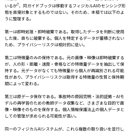
7
いるが
、同ガイドブックは移動するフィジカルAIのセンシング形
態を直接対象とするものではない。そのため、本稿では以下のよ
うに整理する。
第一は即時処理・即時破棄である。取得したデータを判断に使用
した後、直ちに破棄する。個人を特定するデータが蓄積されない
ため、プライバシーリスクは相対的に低い。
第二は特徴量のみの保持である。元の画像・映像は即時破棄する
が、人の形・距離・速度・骨格などの特徴量データを抽出して保
持する。元データがなくても特徴量から個人が再識別される可能
性があり、プライバシーリスクは取得する特徴量の性質と保持期
間によって変わる。
第三は原データ保存である。事故時の原因究明・法的証拠・AIモ
デルの再学習のための教師データ収集など、さまざまな目的で画
像・映像そのものを保存する。個人情報保護法上の個人データと
しての管理が求められる可能性が高い。
同一のフィジカルAIシステムが、これら複数の取り扱いを並行し