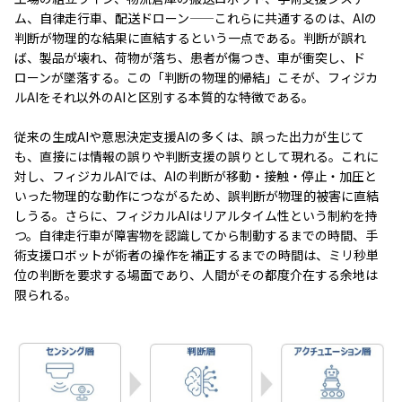
ム、自律走行車、配送ドローン——これらに共通するのは、AIの
判断が物理的な結果に直結するという一点である。判断が誤れ
ば、製品が壊れ、荷物が落ち、患者が傷つき、車が衝突し、ド
ローンが墜落する。この「判断の物理的帰結」こそが、フィジカ
ルAIをそれ以外のAIと区別する本質的な特徴である。
従来の生成AIや意思決定支援AIの多くは、誤った出力が生じて
も、直接には情報の誤りや判断支援の誤りとして現れる。これに
対し、フィジカルAIでは、AIの判断が移動・接触・停止・加圧と
いった物理的な動作につながるため、誤判断が物理的被害に直結
しうる。さらに、フィジカルAIはリアルタイム性という制約を持
つ。自律走行車が障害物を認識してから制動するまでの時間、手
術支援ロボットが術者の操作を補正するまでの時間は、ミリ秒単
位の判断を要求する場面であり、人間がその都度介在する余地は
限られる。