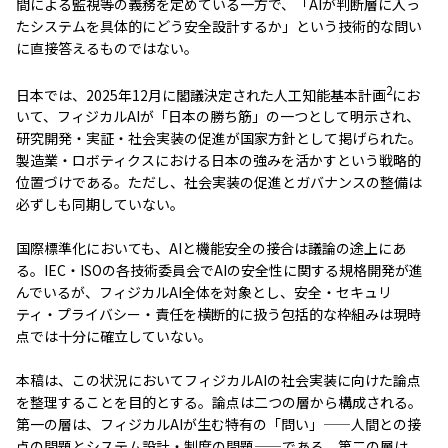
間による監視等の義務を定めている一方で、「AIが判断層に入っ
たシステムを具体的にどう安全設計するか」という技術的な問い
に直接答えるものではない。
2
日本では、2025年12月に閣議決定された人工知能基本計画
にお
いて、フィジカルAIが「日本の勝ち筋」の一つとして明示され、
研究開発・実証・社会実装の促進が国家方針として掲げられた。
製造業・ロボティクスにおける日本の強みを活かすという戦略的
位置づけである。ただし、社会実装の促進とガバナンスの整備は
必ずしも同期していない。
国際標準化においても、AIと機能安全の接合は議論の途上にあ
る。IEC・ISOの各技術委員会でAIの安全性に関する規格開発が進
んでいるが、フィジカルAI全体を対象とし、安全・セキュリ
ティ・プライバシー・責任を横断的に扱う包括的な枠組みは現時
点では十分に確立していない。
本稿は、この状況においてフィジカルAIの社会実装に向けた論点
を整理することを目的とする。論点は二つの層から構成される。
第一の層は、フィジカルAIが生む特有の「問い」——人間との接
点の問題とシステム設計・制度の問題——である。第二の層は、