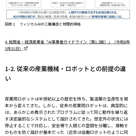
図表１ フィジカルAIの三層構造と物理的帰結
4. 総務省・経済産業省「AI事業者ガイドライン（第1.2版）」（令和8年
3月31日）
1-2. 従来の産業機械・ロボットとの前提の違
い
産業用ロボットは半世紀以上の歴史を持ち、製造業の生産性を根
本から変えてきた。しかし、従来の産業用ロボットは、典型的に
は、あらかじめ教示されたプログラムに従って同じ動作を繰り返
す決定論的なシステムとして設計されてきた。想定外の状況には
停止することで対応し、安全柵で人間との空間を分離し、接触そ
のものを防ぐ設計が基本だった（近年は協働ロボットのように同