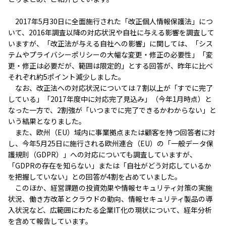
2017年5月30日に全面施行された「改正個人情報保護法」につ
いて、2016年調査以降の対応状況や自社に与える影響を調査して
いますが、「改正法が与える自社への影響」に関しては、「シス
テムやプライバシーポリシーの大幅な変更・修正の必要性」「変
更・修正は必要だが、範囲は限定的」とする回答が、昨年に比べ
それぞれ約5ポイント減少しました。
なお、改正法への対応状況については７割以上が「すでに完了
している」「2017年度中に対応完了見込み」（今年1月時点）と
なった一方で、2割強が「いつまでに完了できるかわからない」と
いう結果となりました。
また、欧州（EU）域内に事業拠点または顧客を持つ回答者に対
し、今年5月25日に施行される欧州連合（EU）の「一般データ保
護規則（GDPR）」への対応についても調査していますが、
「GDPRの存在を知らない」または「自社がどう対応しているか
を把握していない」との回答が4割を占めていました。
このほか、経営課題の投資効果や情報セキュリティ対策の実施
状況、働き方改革とクラウドの動向、情報セキュリティ製品の導
入状況など、広範囲にわたる企業IT化の現状について、経年分析
を含めて報告しています。