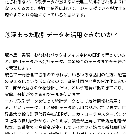
化されるなど、今後データが扱えない税理士が排除されるように
なってくるので、税理士業界において、DXを支援できる税理士を
増やすことは命題になっていると思います。
③溜まった取引データを活用できないか？
坂本氏
実際、われわれバックオフィス全体のERPで行っている
と、取引データから会計データ、資金繰りのデータまで全部統合
で管理します。
統合で一元管理できるのであれば、いろいろな活用の仕方、経営
の見える化という形になるので、事業計画や経営の合理化におい
て、何が問題なのかを分析したい、という需要が出てきており、
実際、分析ができるBIツールを使います。
一方で取引データを使って統計データとして統計情報を活用す
る、というデータ活用と統計データの活用の話が出ています。世
界最大の給与計算代行会社ADPが、コカ・コーラやスターバック
ス社等の費用計算から、たとえば、賃金が上昇して新規雇用者が
増加、製造業では今賃金が停滞してレイオフが始まり新規雇用が
減少している、といった統計レポートを出しているのですが、そ