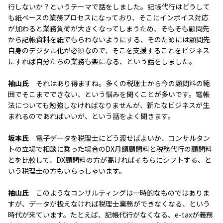
行しないか？というテーマで話をしました。記帳代行はどうして
も紙ベースの業務プロセスになっており、そこにインボイス対応
が加わると業務負荷が大きくなってしまうため、そもそも顧問先
から記帳資料を紙でもらわないようにする、そのためには顧問先
自身のデジタル化が必須なので、そこを支援することをビジネス
にすれば自分たちの業務も楽になる、という話をしました。
袖山氏
それはあり得ますね。多くの税理士から今の顧問料の範
囲でそこまでできない、という悩みを聞くことが多いです。電帳
法についても勉強しなければなりませんが、新たなビジネスが生
まれるのであればいいが、という話をよく聞きます。
坂本氏
電子データを税理士にどう渡せばよいか、コンサルタン
トの立場で相談に乗った場合のDX月額顧問料と税務代行の顧問料
とを比較して、DX顧問料の方が高ければそちらにシフトする、と
いう税理士の方もいらっしゃいます。
袖山氏
このようなコンサルティングは一時的なものではありま
すが、データが扱えなければ税理士業務ができなくなる、という
時代が来ています。たとえば、記帳代行がなくなる、e-taxが義務