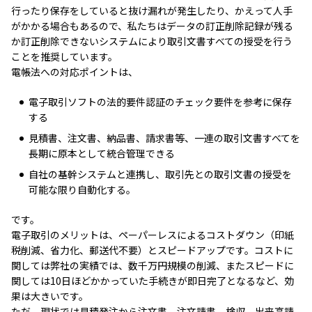
行ったり保存をしていると抜け漏れが発生したり、かえって人手
がかかる場合もあるので、私たちはデータの訂正削除記録が残る
か訂正削除できないシステムにより取引文書すべての授受を行う
ことを推奨しています。
電帳法への対応ポイントは、
電子取引ソフトの法的要件認証のチェック要件を参考に保存
する
見積書、注文書、納品書、請求書等、一連の取引文書すべてを
長期に原本として統合管理できる
自社の基幹システムと連携し、取引先との取引文書の授受を
可能な限り自動化する。
です。
電子取引のメリットは、ペーパーレスによるコストダウン（印紙
税削減、省力化、郵送代不要）とスピードアップです。コストに
関しては弊社の実績では、数千万円規模の削減、またスピードに
関しては10日ほどかかっていた手続きが即日完了となるなど、効
果は大きいです。
ただ、現状では見積発注から注文書、注文請書、検収、出来高請