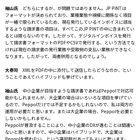
袖山氏
どちらにするか、が問題ではありません。JP PINTは
フォーマットが決められており、業種業態や規模に関係なく項目
が一緒で限られているため、現在発行しているインボイスに該当
するような請求書の項目は、すべてこのJP PINTの中に含まれてい
るとは限らないのです。したがって、デジタルインボイスを発行
して請求書フォーマットのPDFやCSVで発行する、という方法でな
ければ現在の請求書の発行業務や受取側の支払い業務ができなく
なります。したがって、両者併用となるのでしょう。
大泰司
XMLをPDFの中に添付して送信したらどうなのか、とい
うことであえてハイブリッドも挙げています。
袖山氏
中小企業が目指すような請求書であればPeppolで対応可
能かもしれませんが、大企業の場合はいろいろな項目を挙げてい
るので、Peppolだけでは不足するかもしれないので、私は両方の
運用が必要だと思います。または大企業の場合、Peppolを必要と
しないかもしれません。
Peppolが普及することにより、中小企業のDXが進むことは間違い
ないと思いますので、中小企業はハイブリッドで、大企業は
Peppolを使わない、という選択肢があってもよいと思います。