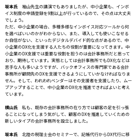
坂本氏
袖山先生の講演でもありましたが、中小企業も、インボ
イス制度の申請登録を9割以上が行っているので、その点は大丈夫
でしょう。
ただ、中小企業の場合、多種多様なインボイス対応ツールから何
を選べばいいのかがわからない、また、導入しても使いこなせる
か自信がない、といったデジタルデバイド的な点があるので、中
小企業のDX化を支援する人たちの役割が重要になってきます。中
小企業のDX支援では重要な役割を担うのは会計事務所だと思って
おり、期待しています。実態としては会計事務所でもDX化などは
苦手な人も多いようですが、バックオフィスの専門家である会計
事務所が顧問先のDXを支援できるようにしていかなければなりま
せん。そして、われわれベンダーはその支援者を支援したり、ムー
ブアップすることで、中小企業のDX化を推進できればよいと考え
ています。
横山氏
私も、既存の会計事務所の在り方では顧客の足を引っ張
ることになってしまう気がして、顧客のDXを推進していくための
新しいタイプの会計事務所を設立しました。
坂本氏
北陸の税理士会のセミナーで、記帳代行からDX代行に移