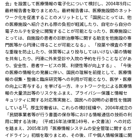
会」を設置して医療情報の電子化について検討し、2004年9月に
最終報告書を取りまとめた。最終報告書は、医療施設間のネット
ワーク化を促進することのメリットとして「国民にとっては、他
の医療施設へ紹介される際の負担が軽減したり、自宅から自分の
電子カルテを安全に閲覧することが可能となったり、医療施設に
とっては、自施設の患者の診断治療等に関する助言を他施設の専
門医等から円滑に得ることが可能となる」、「投薬や検査の不要
な重複を防止したり、体質等により投与してはいけない薬の情報
を共有したり、円滑に外来受診や入院の予約を行うことなどがあ
り、安全性、患者サービスの質、利便性等が向上する」、「今後
の医療の情報化の発展に伴い、国民の理解を前提として、医療情
報の収集・整備と臨床研究等への利用が可能となり、医学・医療
の向上に寄与する」を挙げる一方、ネットワーク化による医療情
報の大量流出等のリスクをふまえ、プライバシー保護と情報セ
キュリティに関する対応策実施と、国民への説明の必要性を強調
12
している
。厚生労働省は、これらの検討経緯や、2004年成立の
「民間事業者等が行う書面の保存等における情報通信の技術の利
用に関する法律」（平成16年法律第149号、e-文書法）への対応
を踏まえ、2005年3月「医療情報システムの安全管理に関するガ
イドライン」初版を取りまとめ、その後、ITや個人情報保護に関