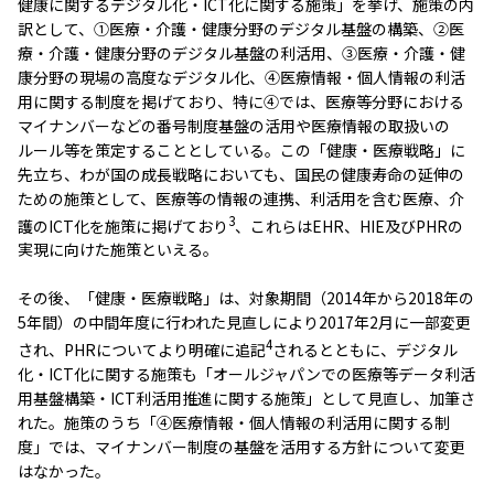
健康に関するデジタル化・ICT化に関する施策」を挙げ、施策の内
訳として、①医療・介護・健康分野のデジタル基盤の構築、②医
療・介護・健康分野のデジタル基盤の利活用、③医療・介護・健
康分野の現場の高度なデジタル化、④医療情報・個人情報の利活
用に関する制度を掲げており、特に④では、医療等分野における
マイナンバーなどの番号制度基盤の活用や医療情報の取扱いの
ルール等を策定することとしている。この「健康・医療戦略」に
先立ち、わが国の成長戦略においても、国民の健康寿命の延伸の
ための施策として、医療等の情報の連携、利活用を含む医療、介
3
護のICT化を施策に掲げており
、これらはEHR、HIE及びPHRの
実現に向けた施策といえる。
その後、「健康・医療戦略」は、対象期間（2014年から2018年の
5年間）の中間年度に行われた見直しにより2017年2月に一部変更
4
され、PHRについてより明確に追記
されるとともに、デジタル
化・ICT化に関する施策も「オールジャパンでの医療等データ利活
用基盤構築・ICT利活用推進に関する施策」として見直し、加筆さ
れた。施策のうち「④医療情報・個人情報の利活用に関する制
度」では、マイナンバー制度の基盤を活用する方針について変更
はなかった。