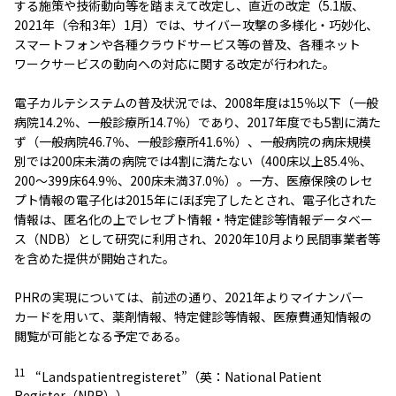
する施策や技術動向等を踏まえて改定し、直近の改定（5.1版、
2021年（令和3年）1月）では、サイバー攻撃の多様化・巧妙化、
スマートフォンや各種クラウドサービス等の普及、各種ネット
ワークサービスの動向への対応に関する改定が行われた。
電子カルテシステムの普及状況では、2008年度は15％以下（一般
病院14.2％、一般診療所14.7％）であり、2017年度でも5割に満た
ず（一般病院46.7％、一般診療所41.6％）、一般病院の病床規模
別では200床未満の病院では4割に満たない（400床以上85.4％、
200～399床64.9％、200床未満37.0％）。一方、医療保険のレセ
プト情報の電子化は2015年にほぼ完了したとされ、電子化された
情報は、匿名化の上でレセプト情報・特定健診等情報データベー
ス（NDB）として研究に利用され、2020年10月より民間事業者等
を含めた提供が開始された。
PHRの実現については、前述の通り、2021年よりマイナンバー
カードを用いて、薬剤情報、特定健診等情報、医療費通知情報の
閲覧が可能となる予定である。
11
“Landspatientregisteret”（英：National Patient
Register（NPR））