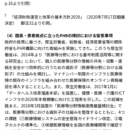
p.16より引用）
7
「経済財政運営と改革の基本方針2020」（2020年7月17日閣議
決定） 脚注32より引用。
（4）国民・患者視点に立ったPHRの検討における留意事項
政府の政策に基づき、厚生労働省、総務省、経済産業省等の関係
府省もPHR構築に向けた取組みを実施してきた。このうち厚生労
働省は、2014年より「医療等分野における番号制度活用等に関す
る研究会」において、個人の医療等分野の情報の共有・収集・連
結を安全かつ効率的に行うための識別子（医療等分野における識
別子）の仕組みを検討し、マイナンバー制度のインフラと医療保
険の既存のインフラを組み合わせた医療保険のオンライン資格確
認を導入することとした。また、厚生労働省は、2017年1月に
「データヘルス改革推進本部」を設置し、健康・医療・介護のICT
インフラの2020年本格稼働に向けた工程表を示した。この経緯を
踏まえ、2018年3月設置の「医療等分野情報連携基盤検討会」で
は、医療等分野における識別子の仕組みを整理するとともに、4つ
の課題（①医療情報システムの安全管理ガイドライン改定、②電
子カルテの標準化、③保健医療情報を全国の医療機関等で確認で