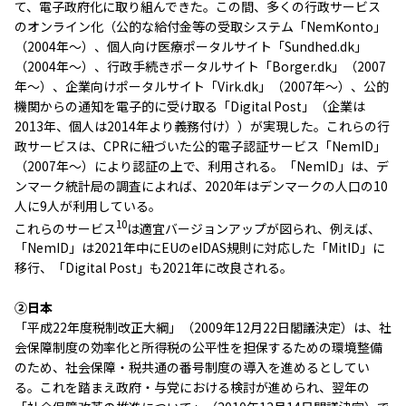
て、電子政府化に取り組んできた。この間、多くの行政サービス
のオンライン化（公的な給付金等の受取システム「NemKonto」
（2004年～）、個人向け医療ポータルサイト「Sundhed.dk」
（2004年～）、行政手続きポータルサイト「Borger.dk」（2007
年～）、企業向けポータルサイト「Virk.dk」（2007年～）、公的
機関からの通知を電子的に受け取る「Digital Post」（企業は
2013年、個人は2014年より義務付け））が実現した。これらの行
政サービスは、CPRに紐づいた公的電子認証サービス「NemID」
（2007年～）により認証の上で、利用される。「NemID」は、デ
ンマーク統計局の調査によれば、2020年はデンマークの人口の10
人に9人が利用している。
10
これらのサービス
は適宜バージョンアップが図られ、例えば、
「NemID」は2021年中にEUのeIDAS規則に対応した「MitID」に
移行、「Digital Post」も2021年に改良される。
②日本
「平成22年度税制改正大綱」（2009年12月22日閣議決定）は、社
会保障制度の効率化と所得税の公平性を担保するための環境整備
のため、社会保障・税共通の番号制度の導入を進めるとしてい
る。これを踏まえ政府・与党における検討が進められ、翌年の