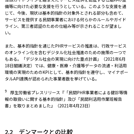
備等に向けた必要な支援を行うとしている。このような支援を通
じて、今後、現状は基本的指針の対象外とされる部分も含めて、
サービスを提供する民間事業者における何らかのルールやガイド
ライン、第三者認証のための仕組み等が示されることが望まし
い。
また、基本的指針を通じたPHRサービスの推進は、行政サービス
のオンライン化を含むデジタル化社会推進のための施策の一つで
もある。「デジタル社会の実現に向けた重点計画」（2021年6月
18日閣議決定）では、健康・医療・介護等データの流通・利活用
環境の実現のためのKPIとして、基本的指針を遵守し、マイナポー
タルAPI連携が認められた事業者数を挙げている。
9
厚生労働省プレスリリース『「民間PHR事業者による健診等情
報の取扱いに関する基本的指針」及び「民間利活用作業班報告
書」を取りまとめました』（2021年4月23日）
2.2 デンマークとの比較