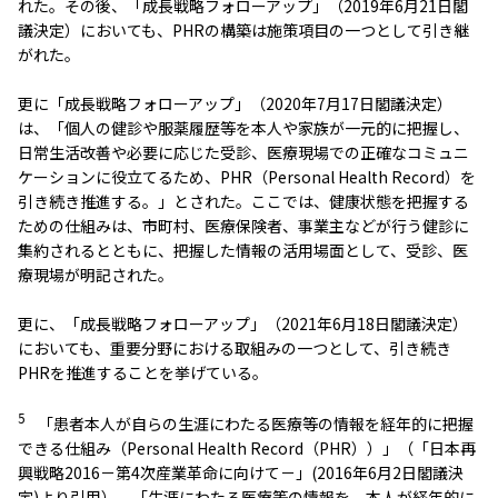
れた。その後、「成長戦略フォローアップ」（2019年6月21日閣
議決定）においても、PHRの構築は施策項目の一つとして引き継
がれた。
更に「成長戦略フォローアップ」（2020年7月17日閣議決定）
は、「個人の健診や服薬履歴等を本人や家族が一元的に把握し、
日常生活改善や必要に応じた受診、医療現場での正確なコミュニ
ケーションに役立てるため、PHR（Personal Health Record）を
引き続き推進する。」とされた。ここでは、健康状態を把握する
ための仕組みは、市町村、医療保険者、事業主などが行う健診に
集約されるとともに、把握した情報の活用場面として、受診、医
療現場が明記された。
更に、「成長戦略フォローアップ」（2021年6月18日閣議決定）
においても、重要分野における取組みの一つとして、引き続き
PHRを推進することを挙げている。
5
「患者本人が自らの生涯にわたる医療等の情報を経年的に把握
できる仕組み（Personal Health Record（PHR））」（「日本再
興戦略2016－第4次産業革命に向けて－」(2016年6月2日閣議決
定)より引用）、「生涯にわたる医療等の情報を、本人が経年的に