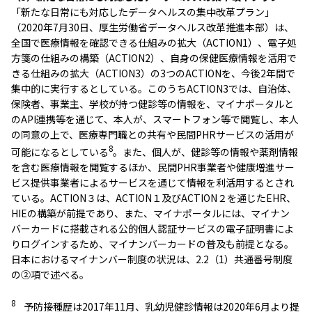
「新たな日常にも対応したデータヘルスの集中改革プラン」
（2020年7月30日、厚生労働省データヘルス改革推進本部）は、
全国で医療情報を確認できる仕組みの拡大（ACTION1）、電子処
方箋の仕組みの構築（ACTION2）、自身の保健医療情報を活用で
きる仕組みの拡大（ACTION3）の3つのACTIONを、今後2年間で
集中的に実行するとしている。このうちACTION3では、自治体、
保険者、事業主、学校が持つ健診等の情報を、マイナポータルと
のAPI連携等を通じて、本人が、スマートフォン等で閲覧し、本人
の同意の上で、医療専門職との共有や民間PHRサービスの活用が
8
可能になるとしている
。また、個人が、健診等の情報や薬剤情報
を含む医療情報を閲覧するほか、民間PHR事業者や健康増進サー
ビス提供事業者によるサービスを通じて情報を利活用するとされ
ている。ACTION３は、ACTION１及びACTION２を通じたEHR、
HIEの構築が前提であり、また、マイナポータルには、マイナン
バーカードに搭載される公的個人認証サービスの電子証明書によ
りログインするため、マイナンバーカードの普及も前提となる。
日本におけるマイナンバー制度の状況は、2.2（1）共通番号制度
の②項で述べる。
8
予防接種歴は2017年11月、乳幼児健診情報は2020年6月より提