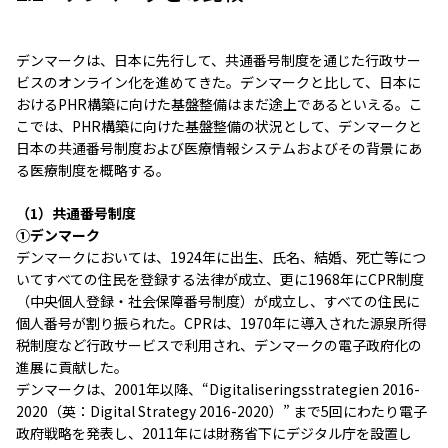
デンマークは、日本に先行して、共通番号制度を通じた行政サー
ビスのオンライン化を進めてきた。デンマークと比して、日本に
おけるPHR構築に向けた基盤整備はまだ途上であるといえる。こ
こでは、PHR構築に向けた基盤整備の状況として、デンマークと
日本の共通番号制度および医療情報システムおよびその背景にあ
る医療制度を概略する。
（1）共通番号制度
①デンマーク
デンマークにおいては、1924年に出生、氏名、結婚、死亡等につ
いてすべての住民を登録する法律が成立、更に1968年にCPR制度
（中央個⼈登録・社会保障番号制度）が成立し、すべての住民に
個人番号が割り振られた。CPRは、1970年に導入された源泉所得
税制度など行政サービスで利用され、デンマークの電子政府化の
進展に貢献した。
デンマークは、2001年以降、“Digitaliseringsstrategien 2016-
2020（英：Digital Strategy 2016-2020）” まで5回にわたり電子
政府戦略を発表し、2011年には財務省下にデジタル庁を設置し