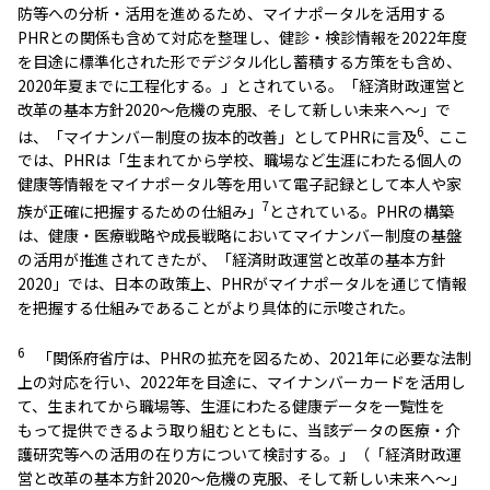
防等への分析・活用を進めるため、マイナポータルを活用する
PHRとの関係も含めて対応を整理し、健診・検診情報を2022年度
を目途に標準化された形でデジタル化し蓄積する方策をも含め、
2020年夏までに工程化する。」とされている。「経済財政運営と
改革の基本方針2020～危機の克服、そして新しい未来へ～」で
6
は、「マイナンバー制度の抜本的改善」としてPHRに言及
、ここ
では、PHRは「生まれてから学校、職場など生涯にわたる個人の
健康等情報をマイナポータル等を用いて電子記録として本人や家
7
族が正確に把握するための仕組み」
とされている。PHRの構築
は、健康・医療戦略や成長戦略においてマイナンバー制度の基盤
の活用が推進されてきたが、「経済財政運営と改革の基本方針
2020」では、日本の政策上、PHRがマイナポータルを通じて情報
を把握する仕組みであることがより具体的に示唆された。
6
「関係府省庁は、PHRの拡充を図るため、2021年に必要な法制
上の対応を行い、2022年を目途に、マイナンバーカードを活用し
て、生まれてから職場等、生涯にわたる健康データを一覧性を
もって提供できるよう取り組むとともに、当該データの医療・介
護研究等への活用の在り方について検討する。」（「経済財政運
営と改革の基本方針2020～危機の克服、そして新しい未来へ～」