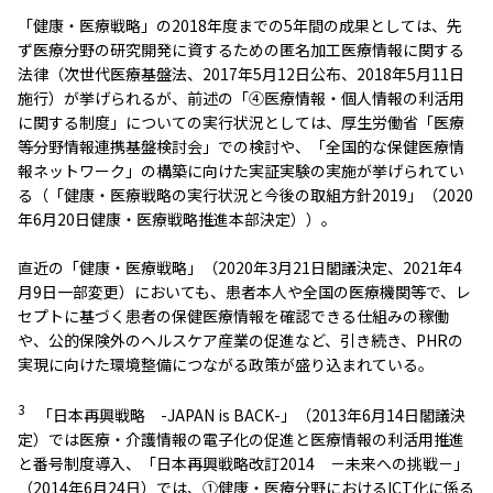
「健康・医療戦略」の2018年度までの5年間の成果としては、先
ず医療分野の研究開発に資するための匿名加工医療情報に関する
法律（次世代医療基盤法、2017年5月12日公布、2018年5月11日
施行）が挙げられるが、前述の「④医療情報・個人情報の利活用
に関する制度」についての実行状況としては、厚生労働省「医療
等分野情報連携基盤検討会」での検討や、「全国的な保健医療情
報ネットワーク」の構築に向けた実証実験の実施が挙げられてい
る（「健康・医療戦略の実行状況と今後の取組方針2019」（2020
年6月20日健康・医療戦略推進本部決定））。
直近の「健康・医療戦略」（2020年3月21日閣議決定、2021年4
月9日一部変更）においても、患者本人や全国の医療機関等で、レ
セプトに基づく患者の保健医療情報を確認できる仕組みの稼働
や、公的保険外のヘルスケア産業の促進など、引き続き、PHRの
実現に向けた環境整備につながる政策が盛り込まれている。
3
「日本再興戦略 -JAPAN is BACK-」（2013年6月14日閣議決
定）では医療・介護情報の電子化の促進と医療情報の利活用推進
と番号制度導入、「日本再興戦略改訂2014 －未来への挑戦－」
（2014年6月24日）では、①健康・医療分野におけるICT化に係る