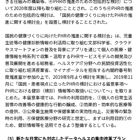
きる仕組みの構築等、④PHRの推進のための包括的な検討）につ
いて2020年度以降も取り組むこととされ、このうち④PHRの推進
のための包括的な検討は、「国民の健康づくりに向けたPHRの推
進に関する検討会」を設置し検討することとされた。
国民の健康づくりに向けたPHRの推進に関する検討会」は、児童
生徒等の健康診断情報の利活用に取り組む文部科学省、クラウド
やスマートフォンの普及を背景にアプリを通じて個人の医療・健
康情報を時系列で収集・活用するPHRサービスモデルの開発及び
普及展開を進める総務省、ヘルスケアIT分野への民間投資活性化
に取り組む経済産業省、マイナポータルを担当する内閣府番号制
度推進室が参加の上で、2019年9月より検討を実施し、2019年11
月に「国民・患者視点に立ったPHRの検討における留意事項～
PHRにおける健診（検診）情報等の取扱いについて～」を取りま
とめた。本留意事項では、PHRの利用目的を、①個人の日常生活
習慣の改善等の健康的な行動の醸成、②効果的・効率的な医療等
の提供、③公衆衛生施策や保健事業の実効性向上、災害等の緊急
時の利用、④保健医療分野の研究と想定し、まずは利用目的①の
ため、健診情報等を活用できるよう整備するとしている。
（5）新たな日常にも対応したデータヘルスの集中改革プラン