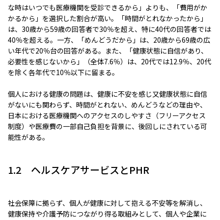
な時はいつでも医療機関を受診できるから」よりも、「費用がか
かるから」を選択した割合が高い。「時間がとれなかったから」
は、30歳から59歳の回答者で30％を超え、特に40代の回答者では
40％を超える。一方、「めんどうだから」は、20歳から69歳の広
い年代で20％台の回答がある。また、「健康状態に自信があり、
必要性を感じないから」（全体7.6％）は、20代では12.9％、20代
を除く各年代で10％以下に留まる。
個人における健康の問題は、健康に不安を感じ又健康状態に自信
がないにも関わらず、時間がとれない、めんどうなどの理由や、
日本における医療機関へのアクセスのしやすさ（フリーアクセス
制度）や医療費の一部自己負担を背景に、後回しにされている可
能性がある。
1.2 ヘルスケアサービスとPHR
社会保障に拠らず、個人が健康に対して抱える不安等を解消し、
健康保持や介護予防につながり得る取組みとして、個人や企業に