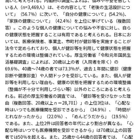
高いと考えられる。内閣府の調査によれば、悩みや不安を感じて
いる人（n=3,469人）は、その内容として「老後の生活設計につ
いて」（56.7％）に次いで、「自分の健康について」(54.2％)、
「家族の健康について」（42.4％）を上位に挙げている（複数回
答）。このような個人の健康についての悩みや不安に対し、自ら
の健康状態を把握することは有用であると考えられる。日本にお
いては、医療保険者、事業主、市町村が健診等を実施することが
法令で定められており、個人が健診等を利用して健康状態を把握
するための環境は整備されている。厚生労働省「令和元年国民生
活基礎調査」によれば、20歳以上の者（入院者を除く）の
69.6％、40歳～74歳の者では73.3％が、過去１年間に健診（健康
診断や健康診査）や人間ドックを受診している。また、個人が健
診等を利用しない理由も、健康の状態を把握するための環境整備
（整備が不十分で利用しづらい等）以外のところにあると考えら
れる。前述の厚生労働省の調査では、「健診等を受けなかった理
由（複数回答、20歳以上ｎ＝28,701）」の上位3位は、「心配な
時はいつでも医療機関を受診できるから」（34.9％）、「時間が
とれなかったから」（22.0％）、「めんどうだから」（19.5％）
である。また、上位2件は回答者の年代により割合が異なる。「心
配な時はいつでも医療機関を受診できるから」は70歳以上の回答
者では50％を超える。また、25歳から44歳の回答者では、「心配