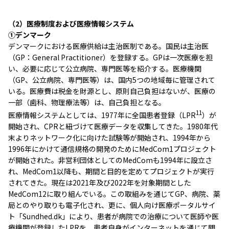
（2）医療制度および医療情報システム
①デンマーク
デンマークにおける医療供給は主治医制である。国民は主治医
（GP：General Practitioner）を登録する。GPは一次医療を担
い、必要に応じて公立病院、専門医等を紹介する。医療機関
（GP、公立病院、専門医等）は、国内5つの地域毎に管理されて
いる。医療費は税金を財源とし、原則自己負担はないが、医療の
一部（歯科、物理療法等）は、自己負担となる。
11
医療情報システムとしては、1977年に全国患者登録（LPR
）が
開始され、CPRと紐づけて医療データを収集してきた。1980年代
末よりネットワーク化に向けた試験等が開始され、1994年から
1996年にかけて通信規格の開発のためにMedCom1プロジェクト
が開始された。非営利団体としてのMedComも1994年に設立さ
れ、MedCom1以降も、期間と目的を定めてプロジェクトが実行
されてきた。現在は2021年及び2022年を対象期間とした
MedCom12に取り組んでいる。この取組みを通じてGP、病院、薬
局とのやり取りも電子化され、更に、個人向け医療ポータルサイ
ト「Sundhed.dk」により、患者が病院での治療について医師や医
療機関が登録したLPRを、患者自身がインターネットを通じて閲