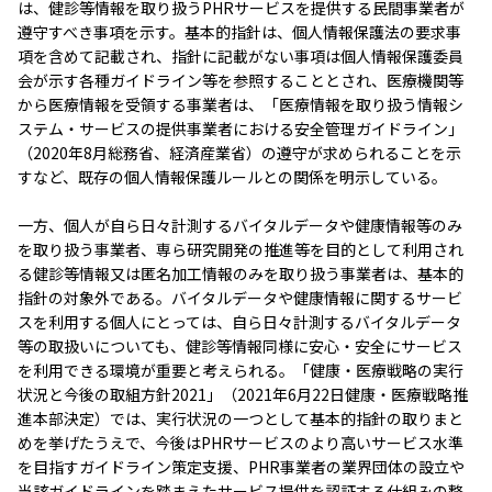
は、健診等情報を取り扱うPHRサービスを提供する民間事業者が
遵守すべき事項を示す。基本的指針は、個人情報保護法の要求事
項を含めて記載され、指針に記載がない事項は個人情報保護委員
会が示す各種ガイドライン等を参照することとされ、医療機関等
から医療情報を受領する事業者は、「医療情報を取り扱う情報シ
ステム・サービスの提供事業者における安全管理ガイドライン」
（2020年8月総務省、経済産業省）の遵守が求められることを示
すなど、既存の個人情報保護ルールとの関係を明示している。
一方、個人が自ら日々計測するバイタルデータや健康情報等のみ
を取り扱う事業者、専ら研究開発の推進等を目的として利用され
る健診等情報又は匿名加工情報のみを取り扱う事業者は、基本的
指針の対象外である。バイタルデータや健康情報に関するサービ
スを利用する個人にとっては、自ら日々計測するバイタルデータ
等の取扱いについても、健診等情報同様に安心・安全にサービス
を利用できる環境が重要と考えられる。「健康・医療戦略の実行
状況と今後の取組方針2021」（2021年6月22日健康・医療戦略推
進本部決定）では、実行状況の一つとして基本的指針の取りまと
めを挙げたうえで、今後はPHRサービスのより高いサービス水準
を目指すガイドライン策定支援、PHR事業者の業界団体の設立や
当該ガイドラインを踏まえたサービス提供を認証する仕組みの整