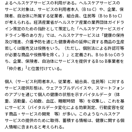
よるヘルスケアサービスの利用がある。ヘルスケアサービスの
サービス対象は、サービスの利用者本人（B to C）や、企業、保
険者、自治体に所属する従業者、組合員、住民等（B to B to C）
が考えられる。経済産業省がヘルスケア産業の業界団体ガイドラ
イン策定のための指針として策定した「ヘルスケアサービスガイ
ドライン等のあり方」では、ヘルスケアサービスは「健康の保持
及び増進、介護予防を通じた健康寿命の延伸に資する商品の生産
若しくは販売又は役務をいう。（ただし、個別法による許認可等
が必要な商品や役務等を除く。）」と定義され、B to B to Cのう
ち、企業、保険者、自治体にサービスを提供するB to B事業者を
1
「仲介者」
と位置付けている。
個人（サービス利用者本人、従業者、組合員、住民等）に対する
サービス提供形態は、ウェアラブルデバイスや、スマートフォン
のアプリを通じて個人の健康の状態を示すバイタルデータ（体
重、活動量、心拍数、血圧、睡眠時間 等）を収集し、これを基
にサービス（バイタルデータ変化による効果測定、行動変容を促
す商品・サービスの開発 等）が多い。このようなヘルスケア
サービスの提供のために取得、蓄積する情報は、健康に関する個
人情報に含まれると考えられる。