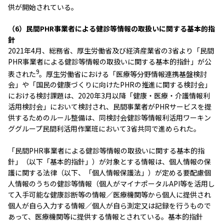
供が開始されている。
（6）民間PHR事業者による健診等情報の取扱いに関する基本的指
針
2021年4月、総務省、厚生労働省及び経済産業省の3省より「民間
PHR事業者による健診等情報の取扱いに関する基本的指針」が公
9
表された
。厚生労働省における「医療等分野情報連携基盤検討
会」や「国民の健康づくりに向けたPHRの推進に関する検討会」
における検討課題は、2020年3月以降「健康・医療・介護情報利
活用検討会」において検討され、民間事業者がPHRサービスを提
供するためのルール整備は、同検討会健診等情報利活用ワーキン
ググループ民間利活用作業班において3省共同で進められた。
「民間PHR事業者による健診等情報の取扱いに関する基本的指
針」（以下「基本的指針」）が対象とする情報は、個人情報の保
護に関する法律（以下、「個人情報保護法」）が定める要配慮個
人情報のうちの健診等情報（個人がマイナポータルAPI等を活用し
て入手可能な健康診断等の情報／医療機関等から個人に提供され
個人が自ら入力する情報／個人が自ら測定又は記録を行うもので
あって、医療機関等に提供する情報とされている。基本的指針