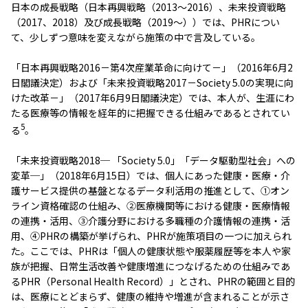
日本の成長戦略（日本再興戦略（2013～2016）、未来投資戦略
（2017、2018）及び成長戦略（2019～））では、PHRについ
て、少しずつ意味を変えながら施策の中で言及している。
「日本再興戦略2016－第4次産業革命に向けて－」（2016年6月2
日閣議決定）および「未来投資戦略2017－Society 5.0の実現に向
けた改革－」（2017年6月9日閣議決定）では、本人が、生涯にわ
たる医療等の情報を経年的に把握できる仕組みであるとされてい
5
る
。
「未来投資戦略2018─ 「Society 5.0」「データ駆動型社会」への
変革─」（2018年6月15日）では、個人にあった健康・医療・介
護サービス提供の基盤となるデータ利活用の推進として、①オン
ライン資格確認の仕組み、②医療機関等における健康・医療情報
の連携・活用、③介護分野における多職種の介護情報の連携・活
用、④PHRの構築が挙げられ、PHRが施策項目の一つに加えられ
た。ここでは、PHRは「個人の健康状態や服薬履歴等を本人や家
族が把握、日常生活改善や健康増進につなげるための仕組みであ
るPHR（Personal Health Record）」とされ、PHRの範囲と目的
は、医療にとどまらず、健康の維持や増進が含まれることが示さ