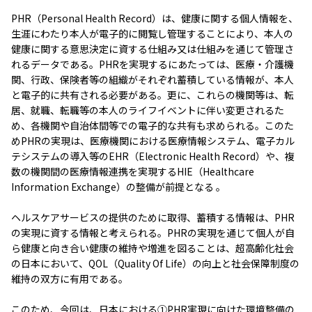
PHR（Personal Health Record）は、健康に関する個人情報を、
生涯にわたり本人が電子的に閲覧し管理することにより、本人の
健康に関する意思決定に資する仕組み又は仕組みを通じて管理さ
れるデータである。PHRを実現するにあたっては、医療・介護機
関、行政、保険者等の組織がそれぞれ蓄積している情報が、本人
と電子的に共有される必要がある。更に、これらの機関等は、転
居、就職、転職等の本人のライフイベントに伴い変更されるた
め、各機関や自治体間等での電子的な共有も求められる。このた
めPHRの実現は、医療機関における医療情報システム、電子カル
テシステムの導入等のEHR（Electronic Health Record）や、複
数の機関間の医療情報連携を実現するHIE（Healthcare
Information Exchange）の整備が前提となる 。
ヘルスケアサービスの提供のために取得、蓄積する情報は、PHR
の実現に資する情報と考えられる。PHRの実現を通じて個人が自
ら健康と向き合い健康の維持や増進を図ることは、超高齢化社会
の日本において、QOL（Quality Of Life）の向上と社会保障制度の
維持の双方に有用である。
このため、今回は、日本における①PHR実現に向けた環境整備の