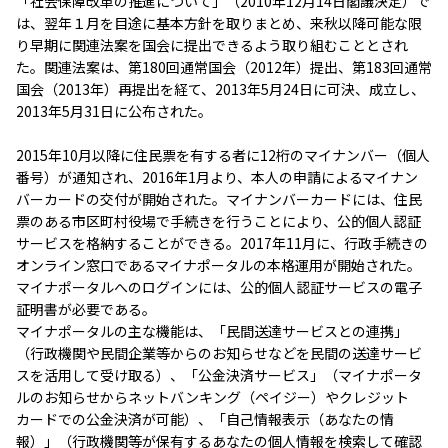
「社会保障改革の推進について」（2010年12月14日閣議決定）で
は、翌年１月を目途に基本方針を取りまとめ、来秋以降可能な限
り早期に関連法案を国会に提出できるよう取り組むこととされ
た。関連法案は、第180回通常国会（2012年）提出、第183回通常
国会（2013年）再提出を経て、2013年5月24日に可決、成立し、
2013年5月31日に公布された。
2015年10月以降に住民票を有する者に12桁のマイナンバー（個人
番号）が通知され、2016年1月より、本人の申請によるマイナン
バーカードの交付が開始された。マイナンバーカードには、住民
票のある市区町村役場で手続きを行うことにより、公的個人認証
サービスを格納することができる。2017年11月に、行政手続きの
オンライン窓口であるマイナポータルの本格運用が開始された。
マイナポータルへのログインには、公的個人認証サービスの電子
証明書が必要である。
マイナポータルの主な機能は、「民間送達サービスとの連携」
（行政機関や民間企業等からのお知らせなどを民間の送達サービ
スを活用して受け取る）、「公金決済サービス」（マイナポータ
ルのお知らせからネットバンキング（ペイジー）やクレジット
カードでの公金決済が可能）、「自己情報表示（あなたの情
報）」（行政機関等が保有するあなたの個人情報を検索して確認