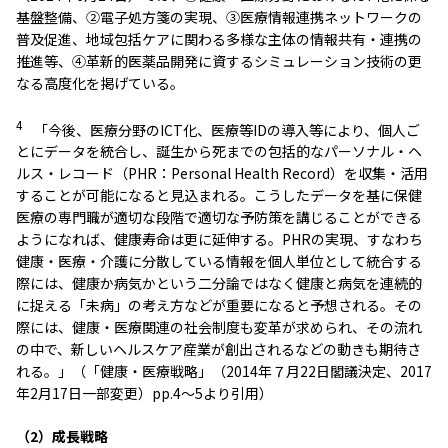
基盤整備、②電子処方箋の実現、③医療情報連携ネットワークの
普及促進、地域包括ケアに関わる多様な主体の情報共有・連携の
推進等、④革新的医薬品開発に資するシミュレーション技術の更
なる高度化を掲げている。
4
「今後、医療分野のICT化、医療等IDの導入等により、個人ご
とにデータを統合し、誕生から死までの包括的なパーソナル・ヘ
ルス・レコード（PHR：Personal Health Record）を収集・活用
することが可能になると見込まれる。こうしたデータを基に保健
医療の専門職が適切な段階で適切な予防策を講じることができる
ようになれば、健康寿命は更に延伸する。PHRの実現、すなわち
健康・医療・介護に分散している情報を個人単位として統合する
際には、健康か病気かという二分論ではなく健康と病気を連続的
に捉える「未病」の考え方などが重要になると予想される。その
際には、健康・医療関連の社会制度も変革が求められ、その流れ
の中で、新しいヘルスケア産業が創出されるなどの動きも期待さ
れる。」（「健康・医療戦略」（2014年７月22日閣議決定、2017
年2月17日一部変更）pp.4～5より引用）
（2）成長戦略