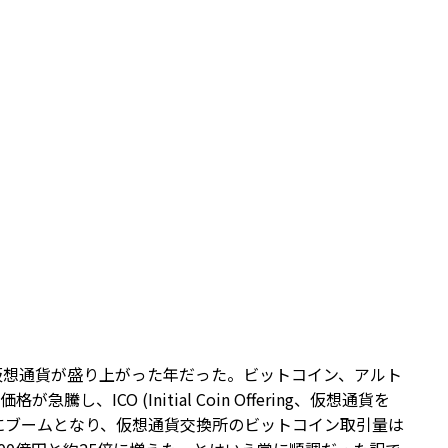
会員制度のご案内
JIPDECアーカイブス
インターンシップ情報
用語集
新卒向け採用情報
書籍紹介
に仮想通貨が盛り上がった年だった。ビットコイン、アルト
、ICO (Initial Coin Offering、仮想通貨を
にブームとなり、仮想通貨交換所のビットコイン取引量は