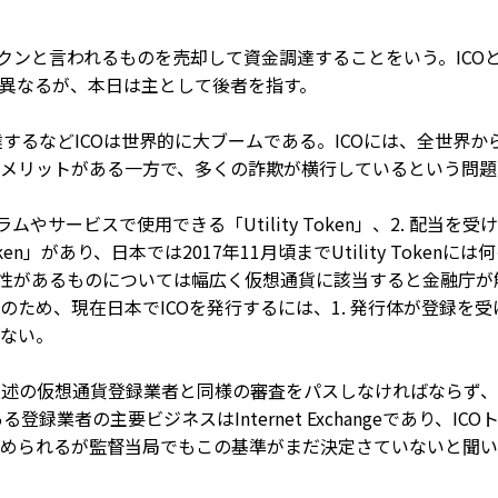
とは、コインやトークンと言われるものを売却して資金調達することをいう。I
異なるが、本日は主として後者を指す。
を調達するなどICOは世界的に大ブームである。ICOには、全世
メリットがある一方で、多くの詐欺が横行しているという問題
サービスで使用できる「Utility Token」、2. 配当を受けられ
Token」があり、日本では2017年11月頃までUtility To
可能性があるものについては幅広く仮想通貨に該当すると金融庁
ため、現在日本でICOを発行するには、1. 発行体が登録を受
ない。
上述の仮想通貨登録業者と同様の審査をパスしなければならず、
登録業者の主要ビジネスはInternet Exchangeであり、I
められるが監督当局でもこの基準がまだ決定さていないと聞い