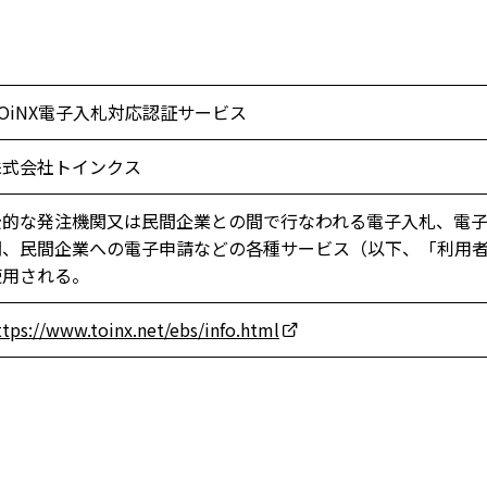
TOiNX電子入札対応認証サービス
株式会社トインクス
公的な発注機関又は民間企業との間で行なわれる電子入札、電
関、民間企業への電子申請などの各種サービス（以下、「利用
使用される。
ttps://www.toinx.net/ebs/info.html