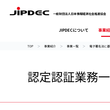
一般財団法人日本情報経済社会推進協会
JIPDECについて
事業紹
イベント・セミナー
プライバシーマーク
情報ライブラリー
JIPDECについて
事業紹介
ニュース
TOP
事業紹介
事業一覧
電子署名法に基
認定認証業務一