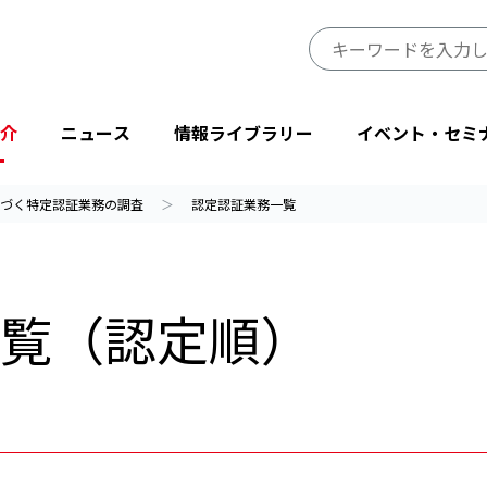
介
ニュース
情報ライブラリー
イベント・セミ
づく特定認証業務の調査
認定認証業務一覧
JIPDECのミッション・ビジョン
プレスリリース
JIPDECレポート
イベント
プライバシーマーク制度サイト
事業一覧
会長挨拶
ニューストピックス
IT-Report
登壇・出展
目的から探す
覧（認定順）
省庁・他団体より
情報マネジメントシステム関連文書
後援・協賛
協会情報
テーマから探す
設立50周年記念
JIPDECメールマガジン
「企業IT利活用動向調査」結果
プライバシーマーク25周年特別企画
情報配信サービス
デジタル社会における消費者意識調査