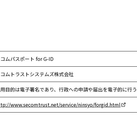
会員制度のご案内
JIPDECアーカイブス
インターンシップ情報
用語集
新卒向け採用情報
書籍紹介
コムパスポート for G-ID
セコムトラストシステムズ株式会社
利用目的は電子署名であり、行政への申請や届出を電子的に行
ttp://www.secomtrust.net/service/ninsyo/forgid.html