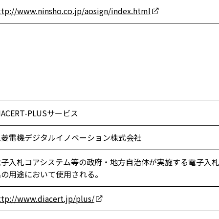
ttp://www.ninsho.co.jp/aosign/index.html
IACERT-PLUSサービス
三菱電機デジタルイノベーション株式会社
電子入札コアシステム等の政府・地方自治体が実施する電子入
名の用途において使用される。
ttp://www.diacert.jp/plus/