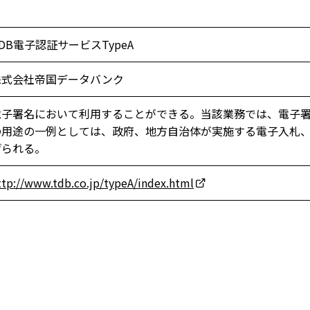
DB電子認証サービスTypeA
株式会社帝国データバンク
電子署名において利用することができる。当該業務では、電子
の用途の一例としては、政府、地方自治体が実施する電子入札
げられる。
ttp://www.tdb.co.jp/typeA/index.html