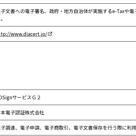
電子文書への電子署名、政府・地方自治体が実施するe-Taxや
る。
ttp://www.diacert.jp/
OSignサービスＧ２
日本電子認証株式会社
電子調達、電子申請、電子商取引、電子文書保存を行う際に利