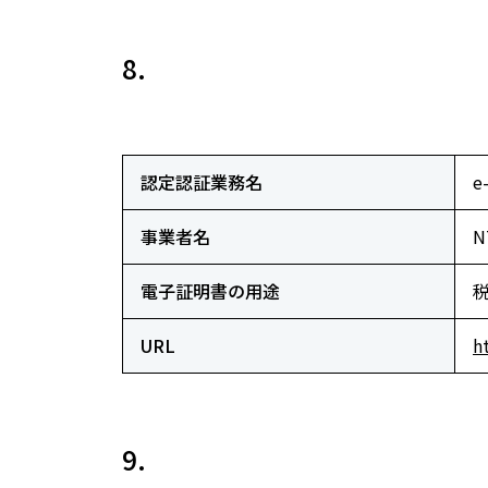
8.
認定認証業務名
e
事業者名
電子証明書の用途
URL
h
9.