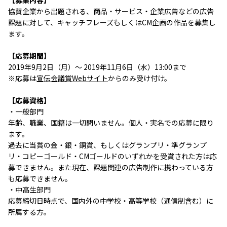
【募集内容】
協賛企業から出題される、商品・サービス・企業広告などの広告
課題に対して、キャッチフレーズもしくはCM企画の作品を募集し
ます。
【応募期間】
2019年9月2日（月）～ 2019年11月6日（水）13:00まで
※応募は
宣伝会議賞Webサイト
からのみ受け付け。
【応募資格】
・一般部門
年齢、職業、国籍は一切問いません。個人・実名での応募に限り
ます。
過去に当賞の金・銀・銅賞、もしくはグランプリ・準グランプ
リ・コピーゴールド・CMゴールドのいずれかを受賞された方は応
募できません。また現在、課題関連の広告制作に携わっている方
も応募できません。
・中高生部門
応募締切日時点で、国内外の中学校・高等学校（通信制含む）に
所属する方。