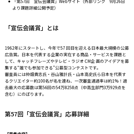
「第57回 宣伝会議賞」Webサイト（外部リンク 9月26日
より課題詳細公開予定）
「宣伝会議賞」とは
1962年にスタートし、今年で57 回目を迎える日本最大規模の公募
広告賞。日本を代表する企業の実在する商品・サービスを課題と
して、キャッチフレーズやテレビ・ラジオ CM企 画のアイデアを募
集する“誰でも参加できる”公募型コンテストです。
審査員には仲畑貴志氏・谷山雅計氏・山本高史氏ら日本を代表す
るクリエイター約100名が名を連ね、一次審査通過率は約1%！過
去最大の応募数は第56回の54万8258点（中高生部門3万929点を
含む）にのぼります。
第57回「宣伝会議賞」応募詳細