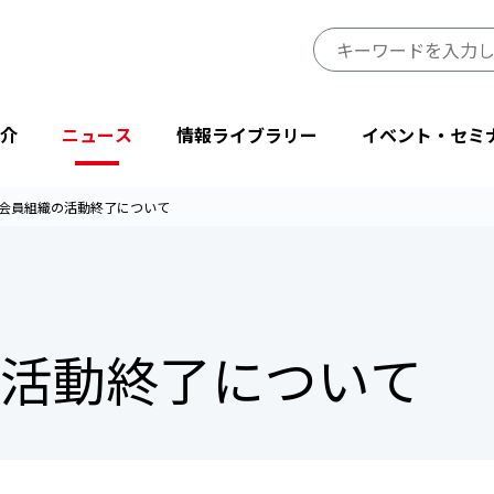
介
ニュース
情報ライブラリー
イベント・セミ
会員組織の活動終了について
JIPDECのミッション・ビジョン
プレスリリース
JIPDECレポート
イベント
プライバシーマーク制度サイト
事業一覧
会長挨拶
ニューストピックス
IT-Report
登壇・出展
目的から探す
活動終了について
省庁・他団体より
情報マネジメントシステム関連文書
後援・協賛
協会情報
テーマから探す
設立50周年記念
JIPDECメールマガジン
「企業IT利活用動向調査」結果
プライバシーマーク25周年特別企画
情報配信サービス
デジタル社会における消費者意識調査