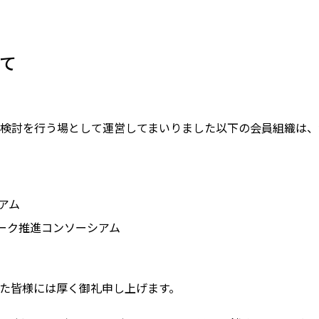
会員制度のご案内
JIPDECアーカイブス
インターンシップ情報
用語集
て
新卒向け採用情報
書籍紹介
討を行う場として運営してまいりました以下の会員組織は、活動
アム
ーク推進コンソーシアム
た皆様には厚く御礼申し上げます。