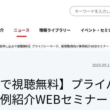
介
ニュース
情報ライブラリー
イベント・セミ
前申し込みで視聴無料】プライバシーマーク、新規取得向け事例紹介WEBセミナー
JIPDECのミッション・ビジョン
プレスリリース
JIPDECレポート
イベント
プライバシーマーク制度サイト
事業一覧
2025.05.1
会長挨拶
ニューストピックス
IT-Report
登壇・出展
目的から探す
で視聴無料】プライ
省庁・他団体より
情報マネジメントシステム関連文書
後援・協賛
協会情報
テーマから探す
設立50周年記念
JIPDECメールマガジン
「企業IT利活用動向調査」結果
例紹介WEBセミナー
プライバシーマーク25周年特別企画
情報配信サービス
デジタル社会における消費者意識調査