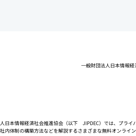
会員制度のご案内
JIPDECアーカイブス
インターンシップ情報
用語集
新卒向け採用情報
書籍紹介
一般財団法人日本情報経済社
人日本情報経済社会推進協会（以下 JIPDEC）では、プラ
社内体制の構築方法などを解説するさまざまな無料オンライン